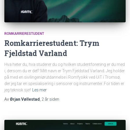
ROMKARRIERESTUDENT
Romkarrierestudent: Trym
Fjeldstad Varland
Hva heter du, hva studerer du og hvilken studentforening er du med
i, dersom du er det? Mitt navn er Trym Fjeldstad Varland. Jeg holder
på med en sivilingeniørutdannelse i Romfysikk ved UiT i Tromsø,
der jeg tar en spesialisering i sensorer og instrumenter. For tiden er
jeg teknisk sjef
Les mer
Av
Ørjan Vøllestad
,
2 år
siden