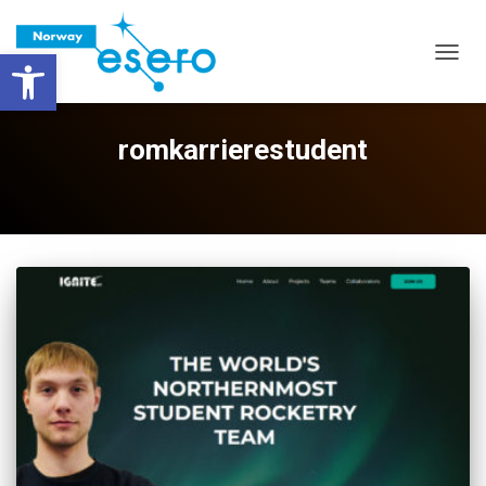
Vis verktøylinjen
VIS/S
romkarrierestudent