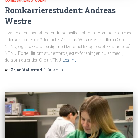
ROMKARRIERESTUDENT
Romkarrierestudent: Andreas
Westre
Hva heter du, hva studerer du og hvilken studentforening er du med
i, dersom du er det? Jeg heter Andreas Westre, er medlem i Orbit
NTNU, og er akkurat ferdig med kybernetikk og robotikk-studiet på
NTNU. Fortell litt om studentprosjektet/foreningen du er med i,
dersom du er det. Orbit NTNU
Les mer
Av
Ørjan Vøllestad
,
3 år
siden