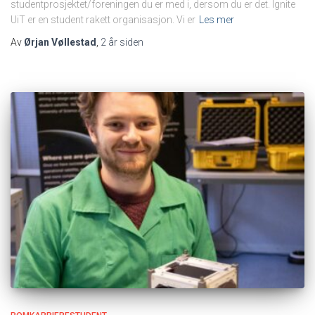
studentprosjektet/foreningen du er med i, dersom du er det. Ignite
UiT er en student rakett organisasjon. Vi er
Les mer
Av
Ørjan Vøllestad
,
2 år
siden