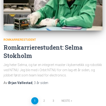
ROMKARRIERESTUDENT
Romkarrierestudent: Selma
Stokholm
Jeg heter Selma, og tar en integrert master i kybernetikk og robotikk
ved NTNU. Jeg ble med i Orbit NTNU for om lag ett år siden, og
jobbet først som team lead for electronics.
Av
Ørjan Vøllestad
,
3 år
siden
Sidepaginering
1
2
3
NESTE