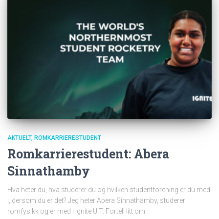
AKTUELT
ROMKARRIERESTUDENT
Romkarrierestudent: Abera
Sinnathamby
Hva heter du, hva studerer du og hvilken studentforening er du med
i, dersom du er det? Jeg heter Abera Sinnathamby, studerer
romfysikk og er med i Ignite UiT. Fortell litt om