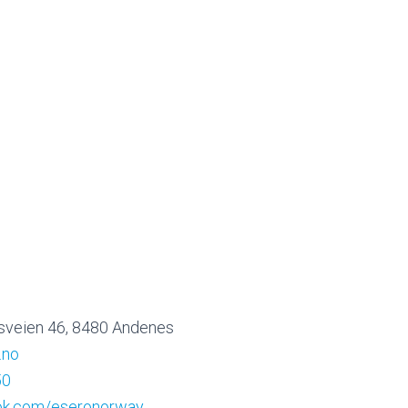
iksveien 46, 8480 Andenes
.no
50
ok.com/
eseronorway