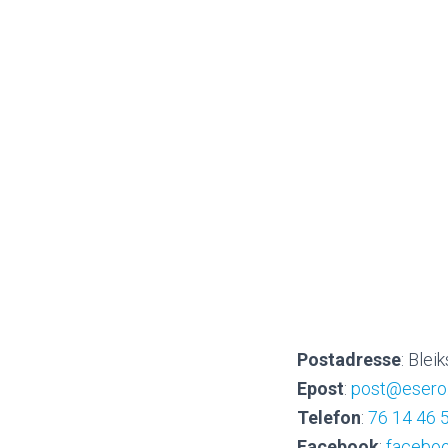
Postadresse
: Ble
Epost
:
post@esero
Telefon
:
76 14 46 
Facebook
:
facebo