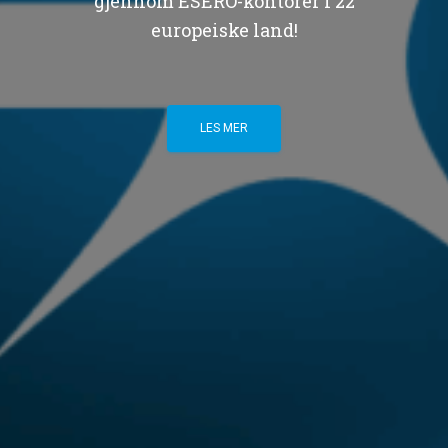
gjennom ESERO-kontorer i 22
europeiske land!
LES MER