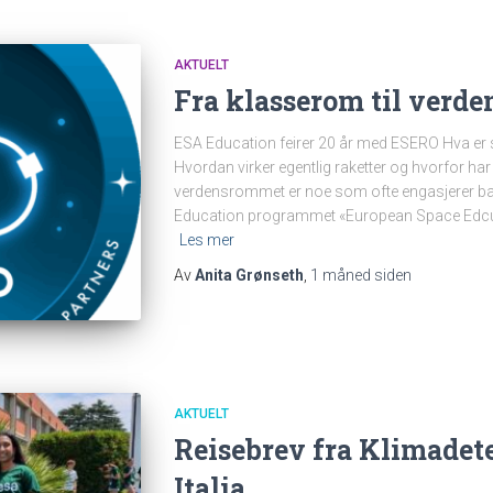
AKTUELT
Fra klasserom til verden
ESA Education feirer 20 år med ESERO Hva er s
Hvordan virker egentlig raketter og hvorfor har 
verdensrommet er noe som ofte engasjerer barn 
Education programmet «European Space Edcu
Les mer
Av
Anita Grønseth
,
1 måned
siden
AKTUELT
Reisebrev fra Klimadet
Italia