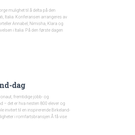
orge mulighet til å delta på den
i, Italia. Konferansen arrangeres av
orteller Annabel, Nimisha, Klara og
velsen i Italia: På den første dagen
and-dag
onaut, fremtidige jobb- og
d – det er hva nesten 800 elever og
 invitert til en inspirerende Birkeland-
gheter i romfartsbransjen Å få vise