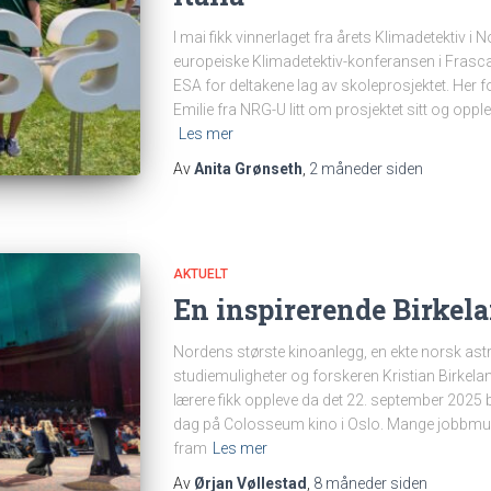
I mai fikk vinnerlaget fra årets Klimadetektiv i N
europeiske Klimadetektiv-konferansen i Frascat
ESA for deltakene lag av skoleprosjektet. Her f
Emilie fra NRG-U litt om prosjektet sitt og opple
Les mer
Av
Anita Grønseth
,
2 måneder
siden
AKTUELT
En inspirerende Birkel
Nordens største kinoanlegg, en ekte norsk astr
studiemuligheter og forskeren Kristian Birkelan
lærere fikk oppleve da det 22. september 2025 ble
dag på Colosseum kino i Oslo. Mange jobbmuli
fram
Les mer
Av
Ørjan Vøllestad
,
8 måneder
siden