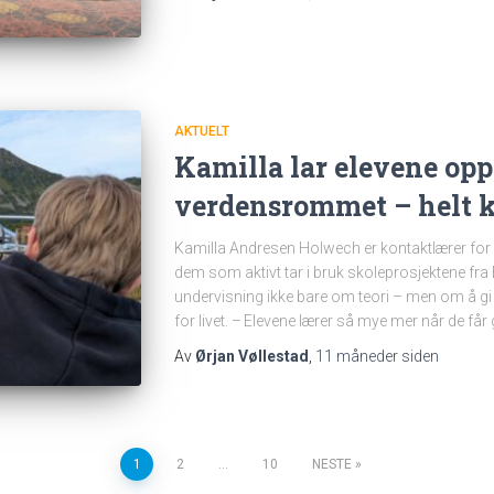
AKTUELT
Kamilla lar elevene opp
verdensrommet – helt 
Kamilla Andresen Holwech er kontaktlærer for
dem som aktivt tar i bruk skoleprosjektene fr
undervisning ikke bare om teori – men om å gi
for livet. – Elevene lærer så mye mer når de får 
Av
Ørjan Vøllestad
,
11 måneder
siden
1
2
…
10
NESTE