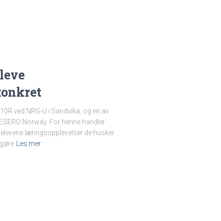
leve
konkret
 10R ved NRG-U i Sandvika, og en av
a ESERO Norway. For henne handler
 elevene læringsopplevelser de husker
gjøre
Les mer