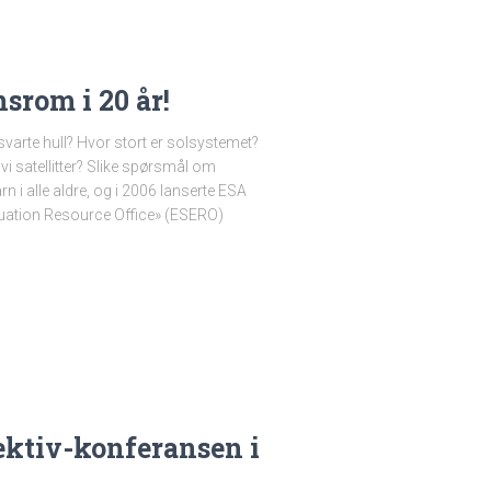
srom i 20 år!
varte hull? Hvor stort er solsystemet?
vi satellitter? Slike spørsmål om
i alle aldre, og i 2006 lanserte ESA
ation Resource Office» (ESERO)
ektiv-konferansen i