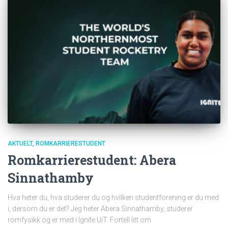
AKTUELT
ROMKARRIERESTUDENT
Romkarrierestudent: Abera
Sinnathamby
Hva heter du, hva studerer du og hvilken studentforening er du med
i, dersom du er det? Jeg heter Abera Sinnathamby, studerer
romfysikk og er med i Ignite UiT. Fortell litt om