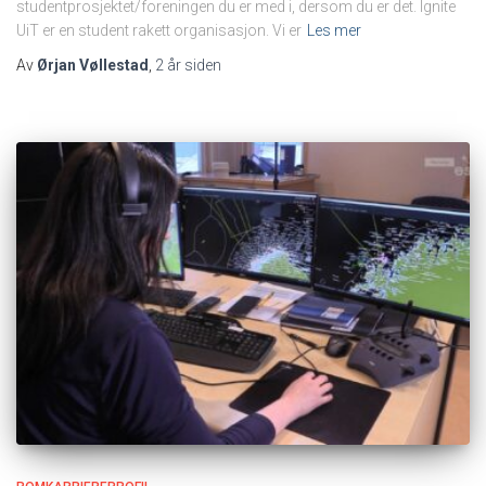
studentprosjektet/foreningen du er med i, dersom du er det. Ignite
UiT er en student rakett organisasjon. Vi er
Les mer
Av
Ørjan Vøllestad
,
2 år
siden