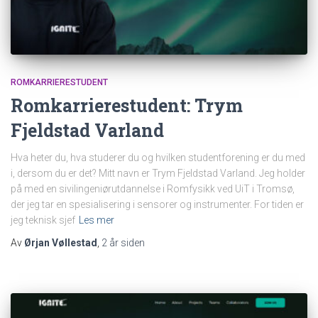
ROMKARRIERESTUDENT
Romkarrierestudent: Trym
Fjeldstad Varland
Hva heter du, hva studerer du og hvilken studentforening er du med
i, dersom du er det? Mitt navn er Trym Fjeldstad Varland. Jeg holder
på med en sivilingeniørutdannelse i Romfysikk ved UiT i Tromsø,
der jeg tar en spesialisering i sensorer og instrumenter. For tiden er
jeg teknisk sjef
Les mer
Av
Ørjan Vøllestad
,
2 år
siden