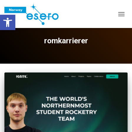
Vis verktøylinjen
VIS/S
romkarrierer