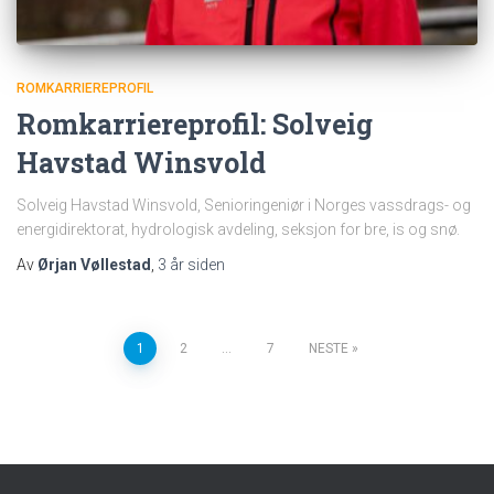
ROMKARRIEREPROFIL
Romkarriereprofil: Solveig
Havstad Winsvold
Solveig Havstad Winsvold, Senioringeniør i Norges vassdrags- og
energidirektorat, hydrologisk avdeling, seksjon for bre, is og snø.
Av
Ørjan Vøllestad
,
3 år
siden
Sidepaginering
1
2
…
7
NESTE