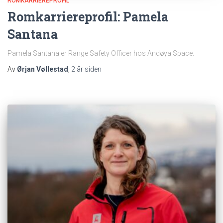
ROMKARRIEREPROFIL
Romkarriereprofil: Pamela
Santana
Pamela Santana er Range Safety Officer hos Andøya Space.
Av
Ørjan Vøllestad
,
2 år
siden