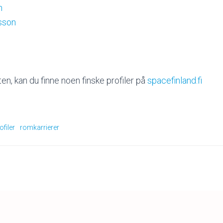
n
sson
n
isten, kan du finne noen finske profiler på
spacefinland.fi
filer
romkarrierer