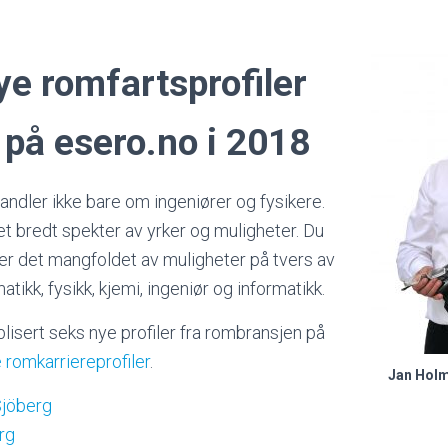
e romfartsprofiler
 på esero.no i 2018
ndler ikke bare om ingeniører og fysikere.
et bredt spekter av yrker og muligheter. Du
over det mangfoldet av muligheter på tvers av
tikk, fysikk, kjemi, ingeniør og informatikk.
blisert seks nye profiler fra rombransjen på
 romkarriereprofiler
.
Jan Holm
Sjöberg
rg