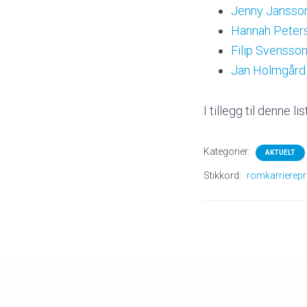
Jenny Jansso
Hannah Peter
Filip Svensso
Jan Holmgård
I tillegg til denne l
Kategorier:
AKTUELT
Stikkord:
romkarrierepro