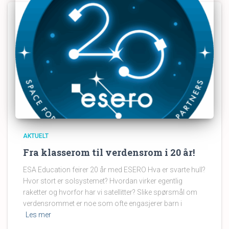
AKTUELT
Fra klasserom til verdensrom i 20 år!
ESA Education feirer 20 år med ESERO Hva er svarte hull?
Hvor stort er solsystemet? Hvordan virker egentlig
raketter og hvorfor har vi satellitter? Slike spørsmål om
verdensrommet er noe som ofte engasjerer barn i
Les mer