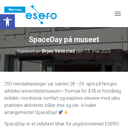
Vis verktøylinjen
VIS/S
SpaceDay på museet
Publisert av
Ørjan Vøllestad
den
13. mai 2025
250 niendeklassinger var samlet 28.–29. april på Norges
arktiske universitetsmuseum i Tromsø for å få et forståelig
innblikk i nordnorsk romfart og inspirere elevene med ulike
praktiske aktiviteter, både inne og ute. Vi kaller
arrangementet SpaceDay!
SpaceDay er et vellykket tiltak for ungdomstrinnet ESERO