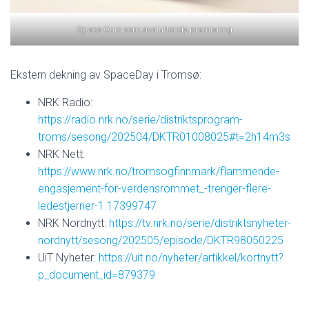
Space Quiz som avsluttende premiering
Ekstern dekning av SpaceDay i Tromsø:
NRK Radio:
https://radio.nrk.no/serie/distriktsprogram-
troms/sesong/202504/DKTR01008025#t=2h14m3s
NRK Nett:
https://www.nrk.no/tromsogfinnmark/flammende-
engasjement-for-verdensrommet_-trenger-flere-
ledestjerner-1.17399747
NRK Nordnytt:
https://tv.nrk.no/serie/distriktsnyheter-
nordnytt/sesong/202505/episode/DKTR98050225
UiT Nyheter:
https://uit.no/nyheter/artikkel/kortnytt?
p_document_id=879379