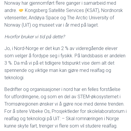
Norway har gjennomført flere ganger i samarbeid med
andre.
Kongsberg Satellite Services (KSAT), Nordnorsk
vitensenter, Andøya Space og The Arctic University of
Norway (UiT) og museet var i år med på laget.
Hvorfor bruker vi tid på dette?
Jo, i Nord-Norge er det kun 2 % av videregående elever
som velger å fordype seg i fysikk. På landsbasis er andelen
3 %. Da må vi på et tidligere tidspunkt vise dem alt det
spennende og viktige man kan gjøre med realfag og
teknologi.
Bedrifter og organisasjoner i nord har en felles forståelse
for utfordringene, og som en del av STEM-økosystemet i
Tromsøregionen ønsker vi å gjøre noe med denne trenden.
For å sitere Vibeke Os, Prosjektleder for skolelaboratorium i
realfag og teknologi på UiT: – Skal romnæringen i Norge
kunne skyte fart, trenger vi flere som vil studere realfag.