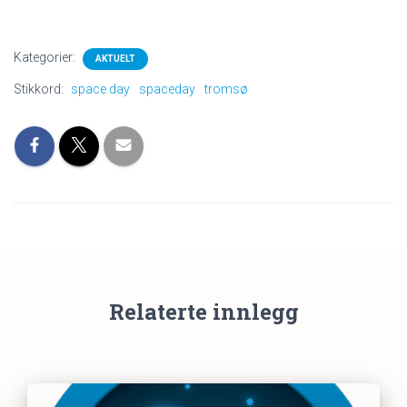
Kategorier:
AKTUELT
Stikkord:
space day
spaceday
tromsø
Relaterte innlegg