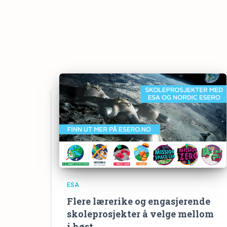
ESA
Flere lærerike og engasjerende
skoleprosjekter å velge mellom
i høst