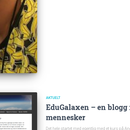
AKTUELT
EduGalaxen – en blogg 
mennesker
Det hele startet med egentlig med et kurs på A