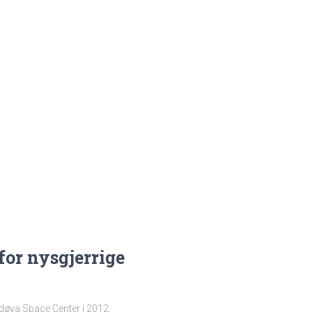
for nysgjerrige
ndøya Space Center i 2012.