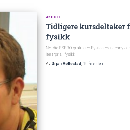
AKTUELT
Tidligere kursdeltaker f
fysikk
Nordic ESERO gratulerer Fysikklærer Jenny Ja
lærerpris i fysikk
Av
Ørjan Vøllestad
,
10 år
siden