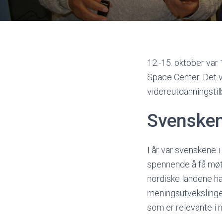
12.-15. oktober var
Space Center. Det v
videreutdanningstilb
Svenskene
I år var svenskene i
spennende å få møt
nordiske landene ha
meningsutvekslinger
som er relevante i 