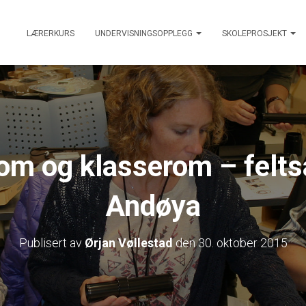
LÆRERKURS
UNDERVISNINGSOPPLEGG
SKOLEPROSJEKT
om og klasserom – felts
Andøya
Publisert av
Ørjan Vøllestad
den
30. oktober 2015