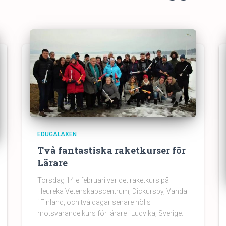
EDUGALAXEN
Två fantastiska raketkurser för
Lärare
Torsdag 14:e februari var det raketkurs på
Heureka Vetenskapscentrum, Dickursby, Vanda
i Finland, och två dagar senare hölls
motsvarande kurs för lärare i Ludvika, Sverige.