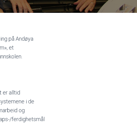
dring på Andøya
m», et
unnskolen.
 er alltid
systemene i de
amarbeid og
kaps-/ferdighetsmål