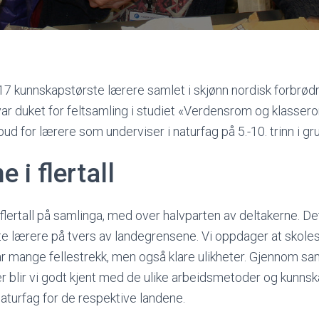
 17 kunnskapstørste lærere samlet i skjønn nordisk forbrø
ar duket for feltsamling i studiet «Verdensrom og klassero
ud for lærere som underviser i naturfag på 5.-10. trinn i gr
 i flertall
 flertall på samlinga, med over halvparten av deltakerne. Det
e lærere på tvers av landegrensene. Vi oppdager at skole
r mange fellestrekk, men også klare ulikheter. Gjennom s
 blir vi godt kjent med de ulike arbeidsmetoder og kunns
naturfag for de respektive landene.