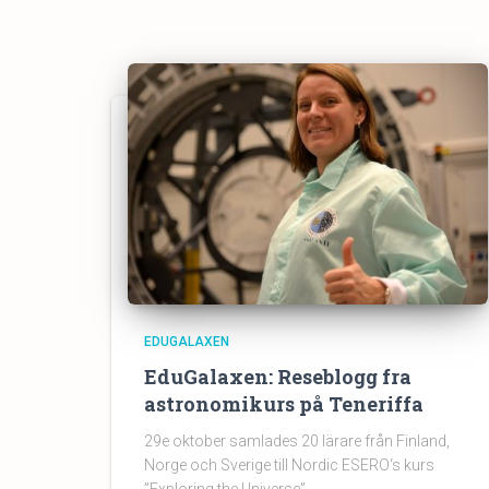
EDUGALAXEN
EduGalaxen: Reseblogg fra
astronomikurs på Teneriffa
29e oktober samlades 20 lärare från Finland,
Norge och Sverige till Nordic ESERO‘s kurs
”Exploring the Universe”