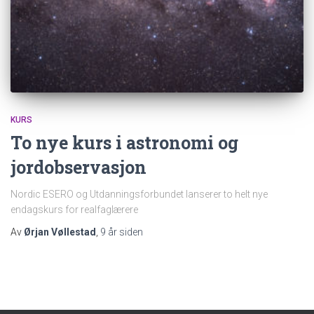
KURS
To nye kurs i astronomi og
jordobservasjon
Nordic ESERO og Utdanningsforbundet lanserer to helt nye
endagskurs for realfaglærere
Av
Ørjan Vøllestad
,
9 år
siden