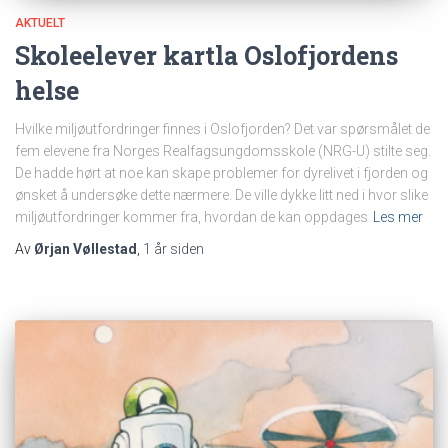
AKTUELT
Skoleelever kartla Oslofjordens
helse
Hvilke miljøutfordringer finnes i Oslofjorden? Det var spørsmålet de
fem elevene fra Norges Realfagsungdomsskole (NRG-U) stilte seg.
De hadde hørt at noe kan skape problemer for dyrelivet i fjorden og
ønsket å undersøke dette nærmere. De ville dykke litt ned i hvor slike
miljøutfordringer kommer fra, hvordan de kan oppdages
Les mer
Av
Ørjan Vøllestad
,
1 år
siden