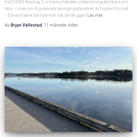
fra ESERO Norway. For henne handler undervisning ikke bare om
teori – men om å gi elevene læringsopplevelser de husker for livet.
– Elevene lærer så mye mer når de får gjøre
Les mer
Av
Ørjan Vøllestad
,
11 måneder
siden