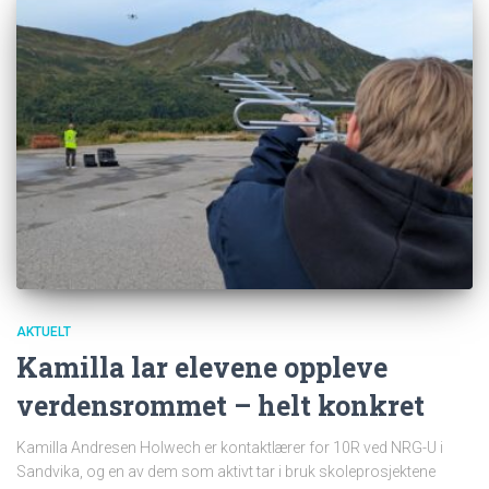
AKTUELT
Kamilla lar elevene oppleve
verdensrommet – helt konkret
Kamilla Andresen Holwech er kontaktlærer for 10R ved NRG-U i
Sandvika, og en av dem som aktivt tar i bruk skoleprosjektene