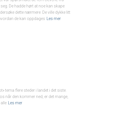
seg. De hadde hørt at noe kan skape
dersøke dette nærmere. De ville dykke litt
, hvordan de kan oppdages
Les mer
t» tema flere steder i landet i det siste.
kaos når den kommer ned, er det mange,
alle
Les mer