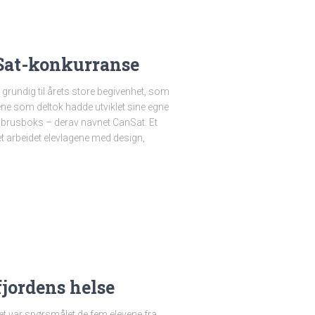
nSat-konkurranse
 grundig til årets store begivenhet, som
ne som deltok hadde utviklet sine egne
 en brusboks – derav navnet CanSat. Et
t arbeidet elevlagene med design,
fjordens helse
Det var spørsmålet de fem elevene fra