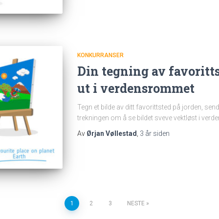
KONKURRANSER
Din tegning av favoritt
ut i verdensrommet
Tegn et bilde av ditt favorittsted på jorden, send
trekningen om å se bildet sveve vektløst i ver
Av
Ørjan Vøllestad
,
3 år
siden
1
2
3
NESTE