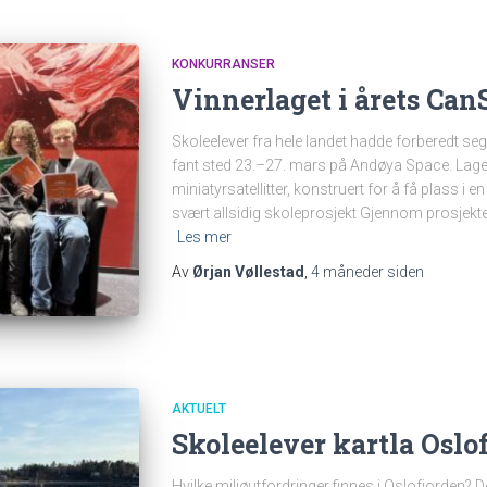
KONKURRANSER
Vinnerlaget i årets Ca
Skoleelever fra hele landet hadde forberedt seg
fant sted 23.–27. mars på Andøya Space. Lage
miniatyrsatellitter, konstruert for å få plass i
svært allsidig skoleprosjekt Gjennom prosjekte
Les mer
Av
Ørjan Vøllestad
,
4 måneder
siden
AKTUELT
Skoleelever kartla Oslo
Hvilke miljøutfordringer finnes i Oslofjorden? 