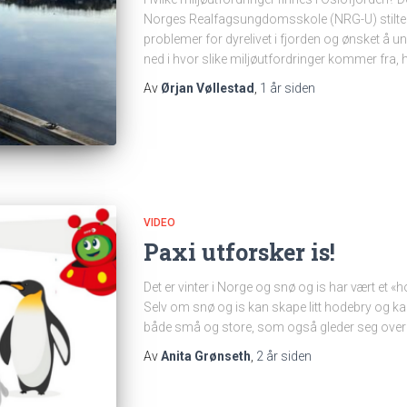
Norges Realfagsungdomsskole (NRG-U) stilte 
problemer for dyrelivet i fjorden og ønsket å un
ned i hvor slike miljøutfordringer kommer fra
Av
Ørjan Vøllestad
,
1 år
siden
VIDEO
Paxi utforsker is!
Det er vinter i Norge og snø og is har vært et «ho
Selv om snø og is kan skape litt hodebry og 
både små og store, som også gleder seg over 
Av
Anita Grønseth
,
2 år
siden