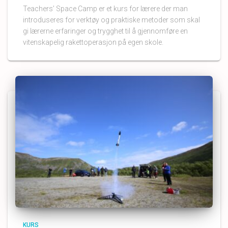
Teachers’ Space Camp er et kurs for lærere der man
introduseres for verktøy og praktiske metoder som skal
gi lærerne erfaringer og trygghet til å gjennomføre en
vitenskapelig rakettoperasjon på egen skole.
KURS