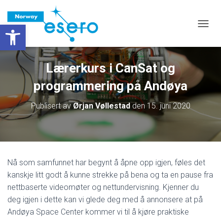
Vis verktøylinjen
VIS/S
Lærerkurs i CanSat og
programmering på Andøya
Publisert av
Ørjan Vøllestad
den
15. juni 2020
Nå som samfunnet har begynt å åpne opp igjen, føles det
kanskje litt godt å kunne strekke på bena og ta en pause fra
nettbaserte videomøter og nettundervisning. Kjenner du
deg igjen i dette kan vi glede deg med å annonsere at på
Andøya Space Center kommer vi til å kjøre praktiske