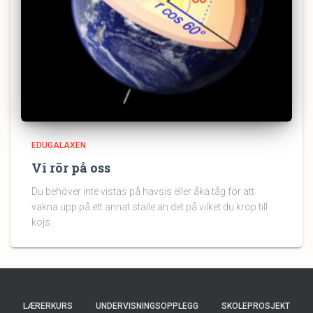
EDUGALAXEN
Vi rör på oss
Du behöver inte vistas på havsis eller åka tåg för att
vakna upp på ett annat ställe än det på vilket du kröp till
kojs.
LÆRERKURS
UNDERVISNINGSOPPLEGG
SKOLEPROSJEKT