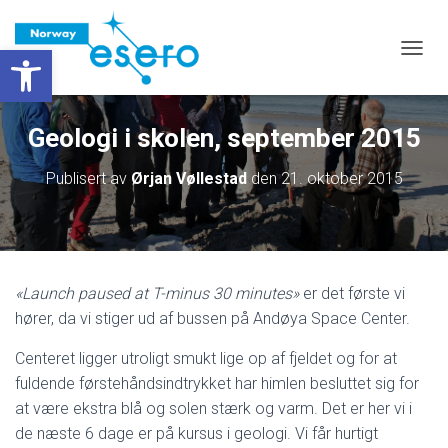
Vis verktøylinjen
VIS/S
Geologi i skolen, september 2015
Publisert av
Ørjan Vøllestad
den
21. oktober 2015
«Launch paused at T-minus 30 minutes»
er det første vi
hører, da vi stiger ud af bussen på Andøya Space Center.
Centeret ligger utroligt smukt lige op af fjeldet og for at
fuldende førstehåndsindtrykket har himlen besluttet sig for
at være ekstra blå og solen stærk og varm. Det er her vi i
de næste 6 dage er på kursus i geologi. Vi får hurtigt