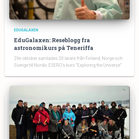
EDUGALAXEN
EduGalaxen: Reseblogg fra
astronomikurs på Teneriffa
29e oktober samlades 20 lärare från Finland, Norge och
Sverige till Nordic ESERO‘s kurs ”Exploring the Universe”