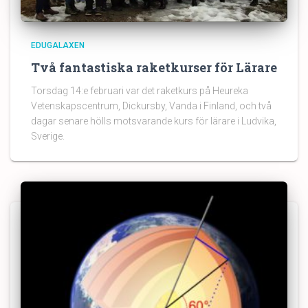
EDUGALAXEN
Två fantastiska raketkurser för Lärare
Torsdag 14:e februari var det raketkurs på Heureka
Vetenskapscentrum, Dickursby, Vanda i Finland, och två
dagar senare hölls motsvarande kurs för lärare i Ludvika,
Sverige.