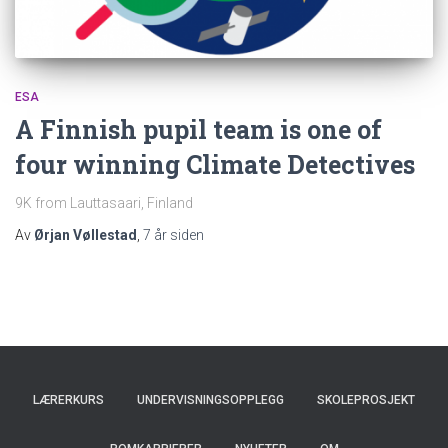
ESA
A Finnish pupil team is one of
four winning Climate Detectives
9K from Lauttasaari, Finland
Av
Ørjan Vøllestad
,
7 år
siden
LÆRERKURS
UNDERVISNINGSOPPLEGG
SKOLEPROSJEKT