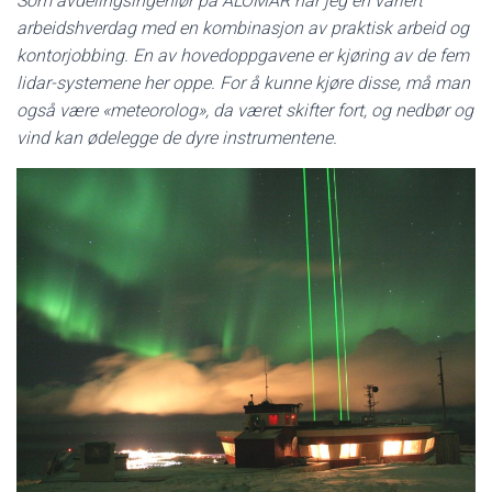
Som avdelingsingeniør på ALOMAR har jeg en variert
arbeidshverdag med en kombinasjon av praktisk arbeid og
kontorjobbing. En av hovedoppgavene er kjøring av de fem
lidar-systemene her oppe. For å kunne kjøre disse, må man
også være «meteorolog», da været skifter fort, og nedbør og
vind kan ødelegge de dyre instrumentene.