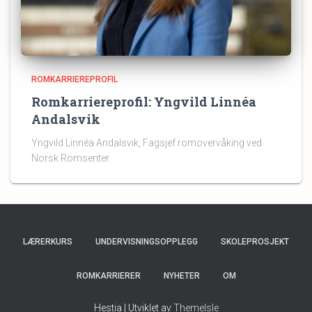
ROMKARRIEREPROFIL
Romkarriereprofil: Yngvild Linnéa
Andalsvik
Yngvild Linnéa Andalsvik, Fagsjef romovervåking ved
Norsk Romsenter.
LÆRERKURS
UNDERVISNINGSOPPLEGG
SKOLEPROSJEKT
ROMKARRIERER
NYHETER
OM
Hestia | Utviklet av
ThemeIsle