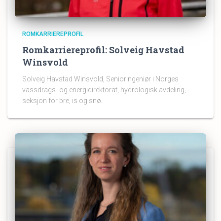
ROMKARRIEREPROFIL
Romkarriereprofil: Solveig Havstad
Winsvold
Solveig Havstad Winsvold, Senioringeniør i Norges
vassdrags- og energidirektorat, hydrologisk avdeling,
seksjon for bre, is og snø.