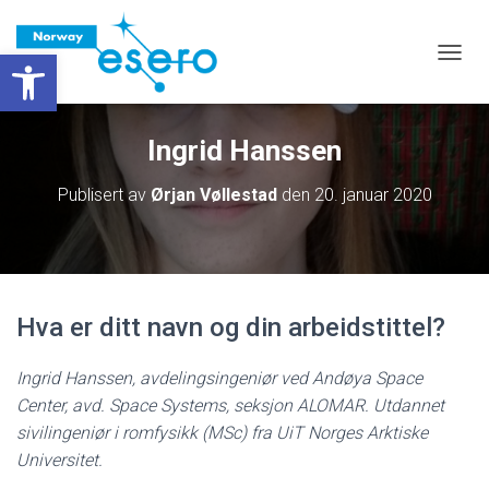
Vis verktøylinjen
VIS/S
Ingrid Hanssen
Publisert av
Ørjan Vøllestad
den
20. januar 2020
Hva er ditt navn og din arbeidstittel?
Ingrid Hanssen, avdelingsingeniør ved Andøya Space
Center, avd. Space Systems, seksjon ALOMAR. Utdannet
sivilingeniør i romfysikk (MSc) fra UiT Norges Arktiske
Universitet.