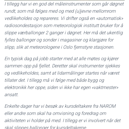
I tillegg har vi en god del måleinstrumenter som går døgnet
rundt, som må følges med og med (u)jevne mellomrom
vedlikeholdes og repareres. Vi drifter også en «automatisk»
radiosondestasjon som meteorologisk institutt bruker for å
slippe værballonger 2 ganger i døgnet. Her må det ukentlig
fylles ballonger og sonder i magasiner og klargjøre for
slipp, slik at meteorologene i Oslo fjernstyre stasjonen.
En typisk dag på jobb starter med at alle møtes og kjører
sammen opp på fjellet. Deretter skal instrumenter sjekkes
og vedlikeholdes, samt at lidarmålinger startes når været
tillater det. I tillegg må vi følge med både bygg og
elektronikk her oppe, siden vi ikke har egen «vaktmester»
ansatt.
Enkelte dager har vi besøk av kursdeltakere fra NAROM
eller andre som skal ha omvisning og foredrag om
aktiviteten vi holder på med. I tillegg er vi involvert når det
skal slippes ballonger for kursdeltakerne.